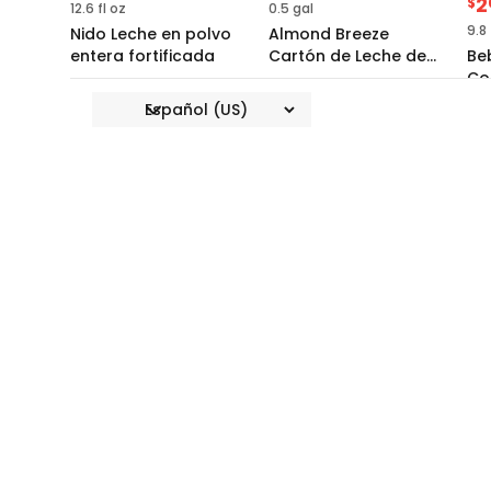
2
$
12.6 fl oz
0.5 gal
9.8 
Nido Leche en polvo
Almond Breeze
entera fortificada
Cartón de Leche de
Be
Almendras con
Co
Vainilla sin Azúcar
Pi
Na