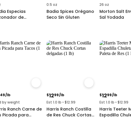
z
0.5 oz
26 oz
dia Especias
Badia Spices Orégano
Morton Salt E
zonador de
Seco Sin Gluten
Sal Yodada
mentón
12
12
49
/lb
$
99
/lb
$
99
/lb
d by weight
Est 1.0 lb • $12.99
Est 1.0 lb • $12.99
rris Ranch Carne de
Harris Ranch Costilla
Harris Teeter 
s Picada para
de Res Chuck Cortas
Espadilla Chul
cos
delgadas
Paleta de Res