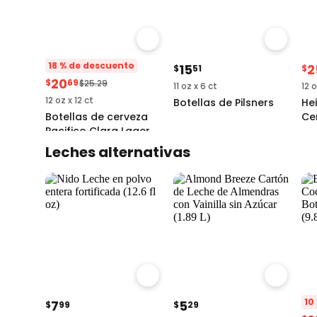
18 % de descuento
15
2
$
51
$
20
$
69
$25.29
11 oz x 6 ct
12 o
12 oz x 12 ct
Botellas de Pilsners
He
Botellas de cerveza
Ce
Pacifico Clara Lager
Pr
4.
Mexicano
Leches alternativas
4.8
(20+)
10
7
5
$
99
$
29