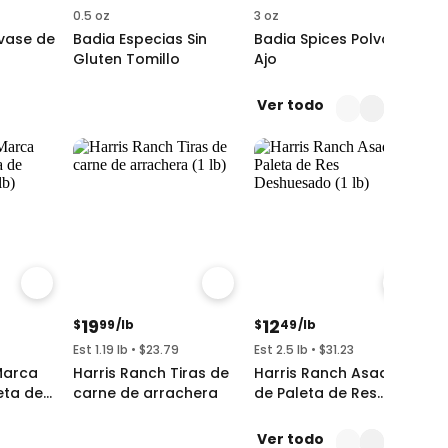
0.5 oz
3 oz
0.
nvase de
Badia Especias Sin
Badia Spices Polvo de
B
Gluten Tomillo
Ajo
N
Ver todo
19
12
$
99
/lb
$
49
/lb
$
Est 1.19 lb • $23.79
Est 2.5 lb • $31.23
So
Marca
Harris Ranch Tiras de
Harris Ranch Asado
H
eta de
carne de arrachera
de Paleta de Res
F
Deshuesado
Ver todo