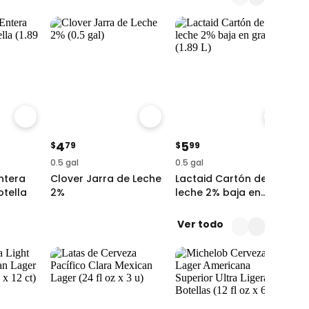
4
5
$
79
$
99
$
0.5 gal
0.5 gal
1 
ntera
Clover Jarra de Leche
Lactaid Cartón de
C
otella
2%
leche 2% baja en
E
grasa
4.7
(100+)
Ver todo