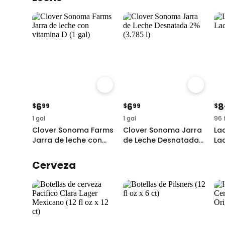
6
6
8
$
99
$
99
$
1 gal
1 gal
96 
Clover Sonoma Farms
Clover Sonoma Jarra
Lac
Jarra de leche con
de Leche Desnatada
La
vitamina D
2%
Cerveza