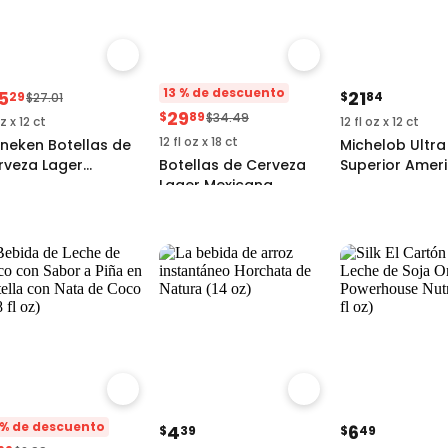
13 % de descuento
5
21
29
$
84
$27.01
29
$
89
$34.49
z x 12 ct
12 fl oz x 12 ct
12 fl oz x 18 ct
ineken Botellas de
Michelob Ultra 
rveza Lager
Botellas de Cerveza
Superior Amer
emium Original
Lager Mexicana
Lager Botellas
4
(20+)
Pacífico Clara
 % de descuento
4
6
$
39
$
49