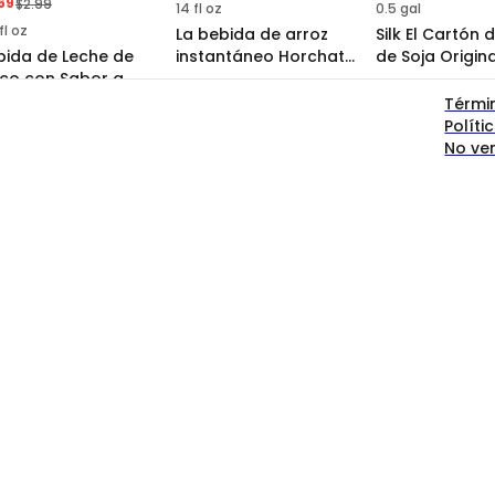
69
$2.99
14 fl oz
0.5 gal
fl oz
La bebida de arroz
Silk El Cartón 
bida de Leche de
instantáneo Horchata
de Soja Origina
co con Sabor a
de Natura
Powerhouse Nu
3.8
(10
ña en Botella con
Térmi
ta de Coco
Políti
No ve