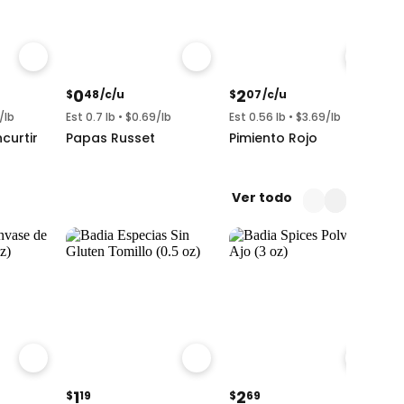
0
2
$
48
/c/u
$
07
/c/u
$
/lb
Est 0.7 lb • $0.69/lb
Est 0.56 lb • $3.69/lb
Es
curtir
Papas Russet
Pimiento Rojo
T
Ver todo
1
2
$
19
$
69
$