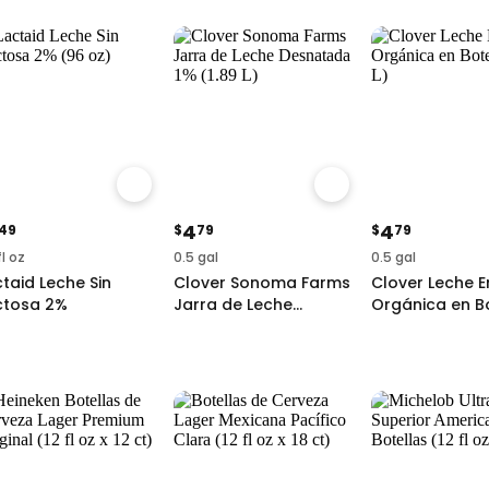
4
4
49
$
79
$
79
fl oz
0.5 gal
0.5 gal
taid Leche Sin
Clover Sonoma Farms
Clover Leche E
ctosa 2%
Jarra de Leche
Orgánica en B
Desnatada 1%