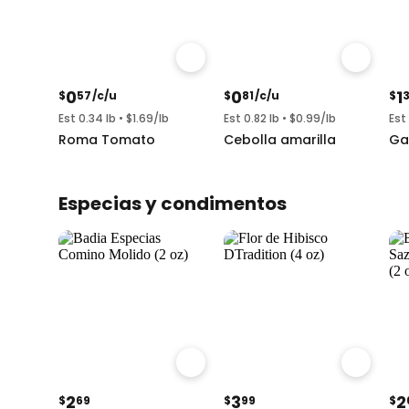
0
0
1
$
57
/c/u
$
81
/c/u
$
Est 0.34 lb • $1.69/lb
Est 0.82 lb • $0.99/lb
Est 
Roma Tomato
Cebolla amarilla
Gar
Especias y condimentos
2
3
2
$
69
$
99
$