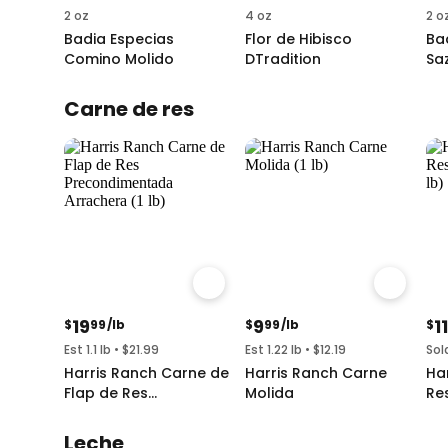
2 oz
4 oz
2 o
Badia Especias
Flor de Hibisco
Ba
Comino Molido
DTradition
Sa
Pi
Carne de res
19
9
11
$
99
/lb
$
99
/lb
$
Est 1.1 lb • $21.99
Est 1.22 lb • $12.19
Sol
Harris Ranch Carne de
Harris Ranch Carne
Ha
Flap de Res
Molida
Re
Precondimentada
Ta
Arrachera
Leche