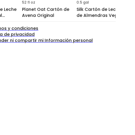
52 fl oz
0.5 gal
9.
de Leche
Planet Oat Cartón de
Silk Cartón de Leche
P
l
Avena Original
de Almendras Vegana
c
trition
Sin Lácteos y Sin
+)
4.5
(100+)
Gluten Sabor Vainilla
nos y condiciones
ca de privacidad
nder ni compartir mi Información personal