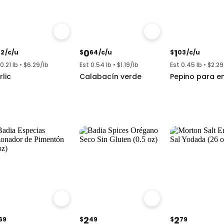
0
1
32
/c/u
$
64
/c/u
$
03
/c/u
0.21 lb • $6.29/lb
Est 0.54 lb • $1.19/lb
Est 0.45 lb • $2.29
lic
Calabacín verde
Pepino para en
2
2
69
$
49
$
79