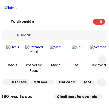
Tu dirección
0
0 art
Deals
Prepared
Meat
Deli
Seafood
Food
Ofertas
Marcas
Cerveza
Licor
Vino
180 resultados
Clasificar: Relevancia